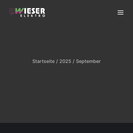
ELEKTROINSTALLATION
ERNEUERBARE ENERGIEN
FACHGESCHÄFT
Startseite
2025
September
SERVICE
ÜBER UNS
KONTAKT