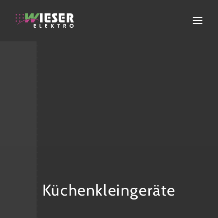
ELEKTROINSTALLATION
ERNEUERBARE ENERGIEN
FACHGESCHÄFT
SERVICE
ÜBER UNS
KONTAKT
Küchenkleingeräte