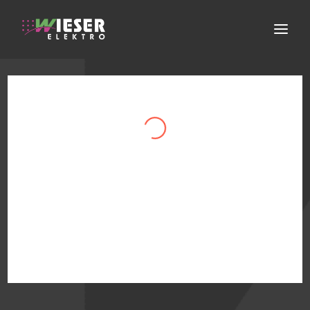
ELEKTROINSTALLATION
ERNEUERBARE ENERGIEN
FACHGESCHÄFT
SERVICE
ÜBER UNS
KONTAKT