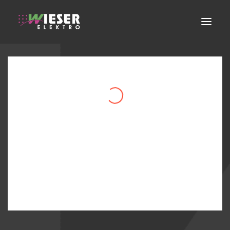
ELEKTROINSTALLATION
ERNEUERBARE ENERGIEN
FACHGESCHÄFT
SERVICE
ÜBER UNS
KONTAKT